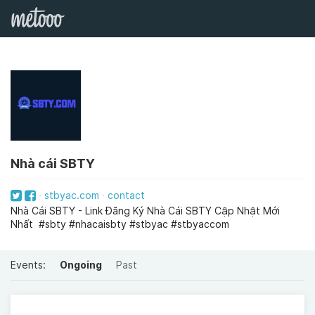
Nhà cái SBTY
stbyac.com
contact
Nhà Cái SBTY - Link Đăng Ký Nhà Cái SBTY Cập Nhật Mới
Nhất #sbty #nhacaisbty #stbyac #stbyaccom
Events:
Ongoing
Past