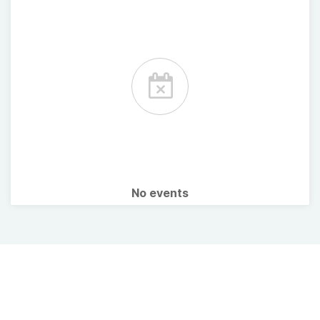
No events