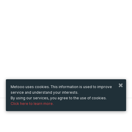
Metooo uses cookies. This information is used to improve
service and understand your interests.
By using our services, you agree to the use of cookies.
Click here to learn more.
Metooo
How it works
Create your page