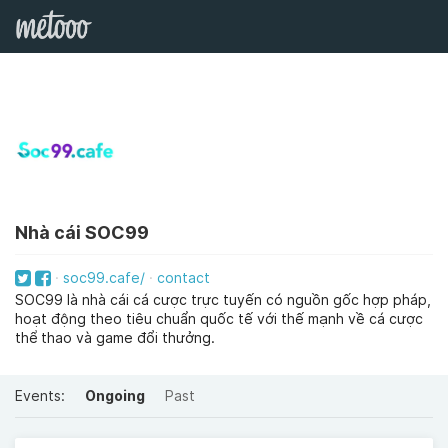
Nhà cái SOC99
soc99.cafe/
contact
SOC99 là nhà cái cá cược trực tuyến có nguồn gốc hợp pháp,
hoạt động theo tiêu chuẩn quốc tế với thế mạnh về cá cược
thể thao và game đổi thưởng.
Events:
Ongoing
Past