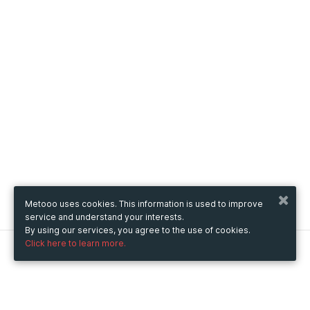
Metooo uses cookies. This information is used to improve
service and understand your interests.
By using our services, you agree to the use of cookies.
Click here to learn more.
Metooo
How it works
Create your page