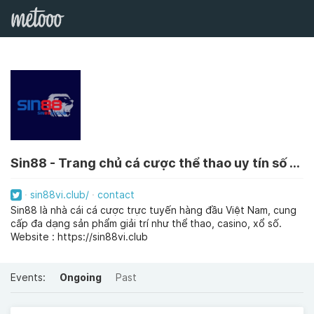
Sin88 - Trang chủ cá cược thể thao uy tín số 1 Việt Nam
sin88vi.club/
contact
Sin88 là nhà cái cá cược trực tuyến hàng đầu Việt Nam, cung
cấp đa dạng sản phẩm giải trí như thể thao, casino, xổ số.
Website : https://sin88vi.club
Events:
Ongoing
Past