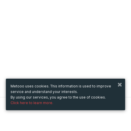
Metooo uses cookies. This information is used to improve
service and understand your interests.
By using our services, you agree to the use of cookies.
Click here to learn more.
Metooo
How it works
Create your page