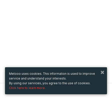
Metooo uses cookies. This information is used to improve
service and understand your interests.
By using our services, you agree to the use of cookies.
Click here to learn more.
Metooo
How it works
Create your page