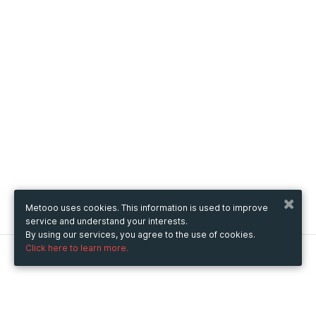
Metooo uses cookies. This information is used to improve
service and understand your interests.
By using our services, you agree to the use of cookies.
Click here to learn more.
Metooo
How it works
Create your page