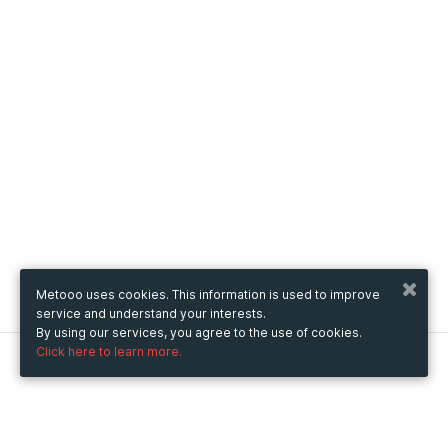
Metooo uses cookies. This information is used to improve
service and understand your interests.
By using our services, you agree to the use of cookies.
Click here to learn more.
Metooo
How it works
Create your page