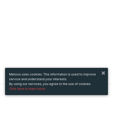
Metooo uses cookies. This information is used to improve
service and understand your interests.
By using our services, you agree to the use of cookies.
Click here to learn more.
Metooo
How it works
Create your page