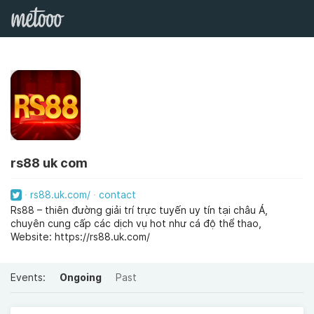
rs88 uk com
rs88.uk.com/
contact
Rs88 – thiên đường giải trí trực tuyến uy tín tại châu Á,
chuyên cung cấp các dịch vụ hot như cá độ thể thao,
Website: https://rs88.uk.com/
Events:
Ongoing
Past