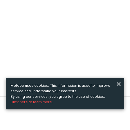
Metooo uses cookies. This information is used to improve
service and understand your interests.
By using our services, you agree to the use of cookies.
Click here to learn more.
Metooo
How it works
Create your page