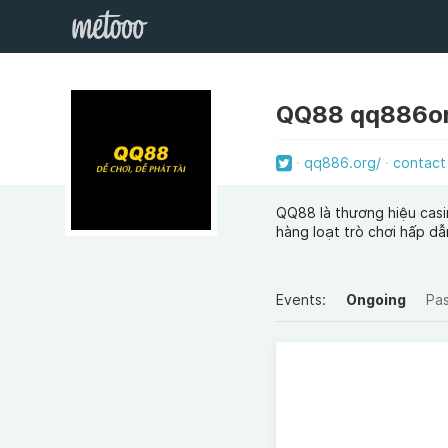
QQ88 qq886o
qq886.org/
contact
QQ88 là thương hiệu casi
hàng loạt trò chơi hấp dẫ
Events:
Ongoing
Pa