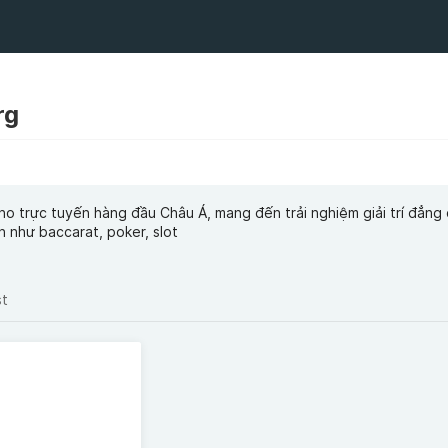
rg
no trực tuyến hàng đầu Châu Á, mang đến trải nghiệm giải trí đẳng 
n như baccarat, poker, slot
st