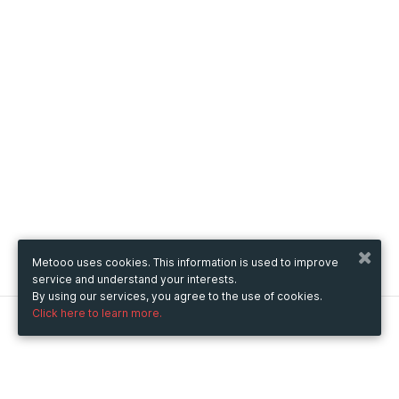
Metooo uses cookies. This information is used to improve
service and understand your interests.
By using our services, you agree to the use of cookies.
Click here to learn more.
Metooo
How it works
Create your page