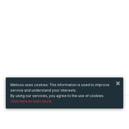
Metooo uses cookies. This information is used to improve
service and understand your interests.
By using our services, you agree to the use of cookies.
Click here to learn more.
Metooo
How it works
Create your page