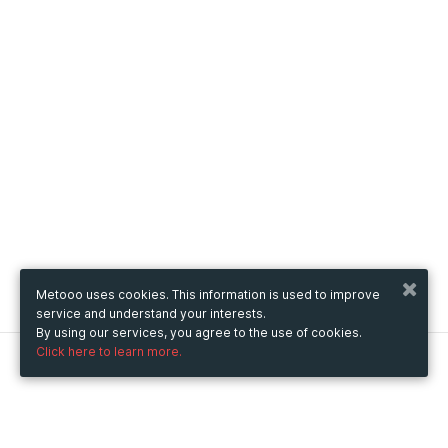
Metooo uses cookies. This information is used to improve
service and understand your interests.
By using our services, you agree to the use of cookies.
Click here to learn more.
Metooo
How it works
Create your page