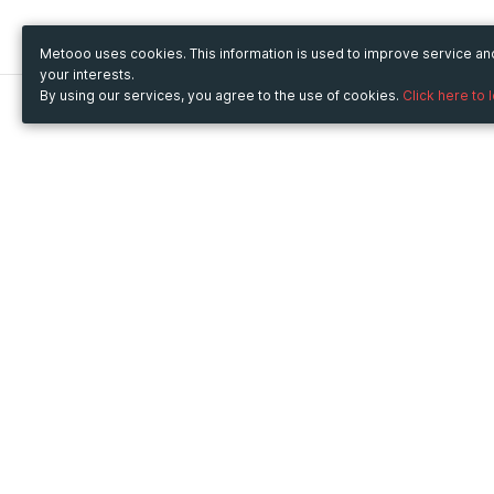
Metooo uses cookies. This information is used to improve service a
your interests.
By using our services, you agree to the use of cookies.
Click here to 
Metooo
Use Metooo for
How it works
Fairs and Business Events
Create your page
Conferences and
Invite your contacts
Congresses
Sell your tickets
Workshop and Training
Engage your guests
Courses
Cultural Events
Showings and Exhibitions
Entertainment
Festivals and Concerts
Non-profit Events
Crowdfunding
Sport Events