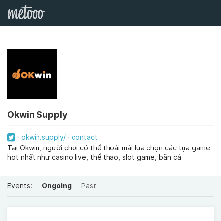
Okwin Supply
okwin.supply/
contact
Tại Okwin, người chơi có thể thoải mái lựa chọn các tựa game
hot nhất như casino live, thể thao, slot game, bắn cá
Events:
Ongoing
Past