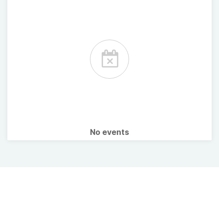
No events