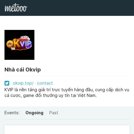
Nhà cái Okvip
okvip.top/
contact
KVIP là nền tảng giải trí trực tuyến hàng đầu, cung cấp dịch vụ
cá cược, game đổi thưởng uy tín tại Việt Nam.
Events:
Ongoing
Past