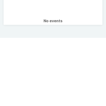
No events