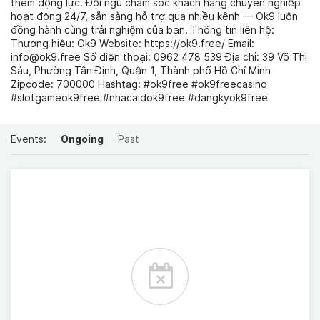
thêm động lực. Đội ngũ chăm sóc khách hàng chuyên nghiệp
hoạt động 24/7, sẵn sàng hỗ trợ qua nhiều kênh — Ok9 luôn
đồng hành cùng trải nghiệm của bạn. Thông tin liên hệ:
Thương hiệu: Ok9 Website: https://ok9.free/ Email:
info@ok9.free
Số điện thoại: 0962 478 539 Địa chỉ: 39 Võ Thị
Sáu, Phường Tân Định, Quận 1, Thành phố Hồ Chí Minh
Zipcode: 700000 Hashtag: #ok9free #ok9freecasino
#slotgameok9free #nhacaidok9free #dangkyok9free
Events:
Ongoing
Past