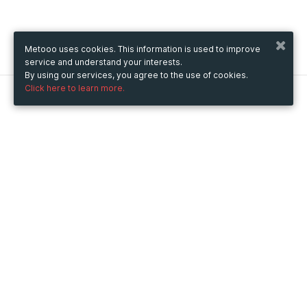
Metooo uses cookies. This information is used to improve
service and understand your interests.
By using our services, you agree to the use of cookies.
Click here to learn more.
Metooo
How it works
Create your page
Invite your contacts
Sell your tickets
Engage your guests
Use Metooo for
Fairs and Business Events
Conferences and Congresses
Workshop and Training Courses
Cultural Events
Showings and Exhibitions
Entertainment