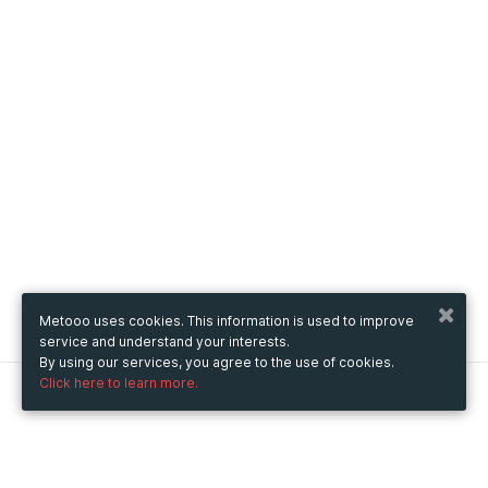
Metooo uses cookies. This information is used to improve
service and understand your interests.
By using our services, you agree to the use of cookies.
Click here to learn more.
Metooo
How it works
Create your page