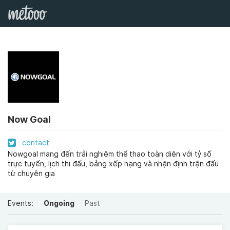
Now Goal
contact
Nowgoal mang đến trải nghiệm thể thao toàn diện với tỷ số
trực tuyến, lịch thi đấu, bảng xếp hạng và nhận định trận đấu
từ chuyên gia
Events:
Ongoing
Past