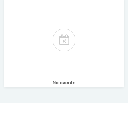
No events