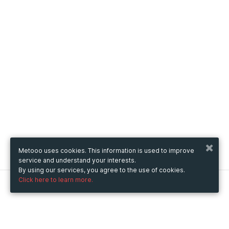
Metooo uses cookies. This information is used to improve
service and understand your interests.
By using our services, you agree to the use of cookies.
Click here to learn more.
Metooo
How it works
Create your page