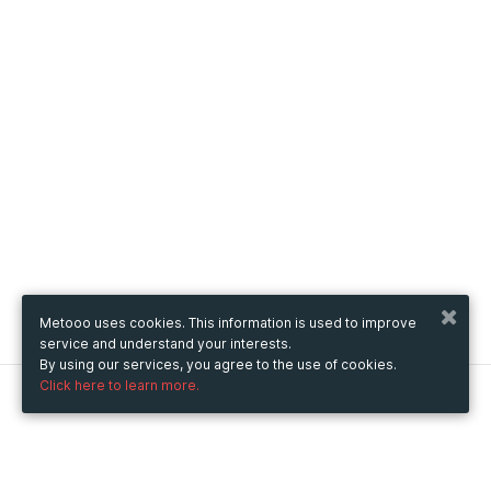
Metooo uses cookies. This information is used to improve
service and understand your interests.
By using our services, you agree to the use of cookies.
Click here to learn more.
Metooo
How it works
Create your page