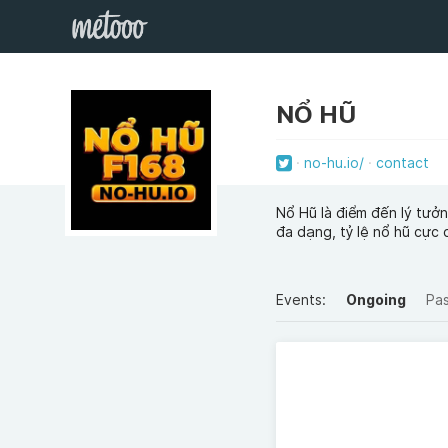
NỔ HŨ
no-hu.io/
contact
Nổ Hũ là điểm đến lý tưở
đa dạng, tỷ lệ nổ hũ cực 
Events:
Ongoing
Pa