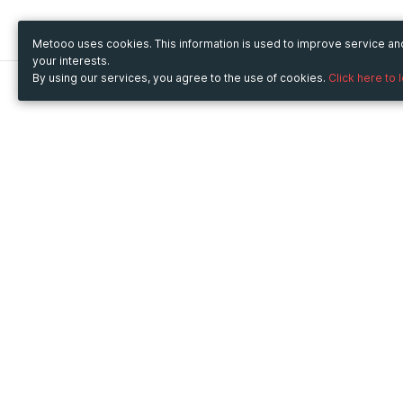
Metooo uses cookies. This information is used to improve service a
your interests.
By using our services, you agree to the use of cookies.
Click here to 
Metooo
Use Metooo for
How it works
Fairs and Business Events
Create your page
Conferences and
Invite your contacts
Congresses
Sell your tickets
Workshop and Training
Engage your guests
Courses
Cultural Events
Showings and Exhibitions
Entertainment
Festivals and Concerts
Non-profit Events
Crowdfunding
Sport Events