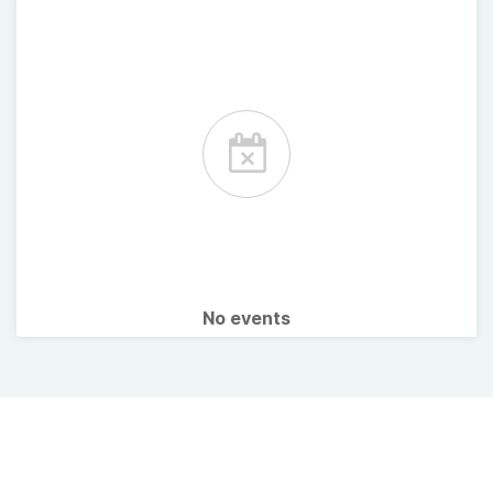
No events