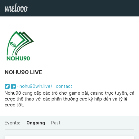
NOHU90 LIVE
nohu90win.live/
contact
Nohu90 cung cấp các trò chơi game bài, casino trực tuyến, cá
cược thể thao với các phần thưởng cực kỳ hấp dẫn và tỷ lệ
cược tốt.
Events:
Ongoing
Past