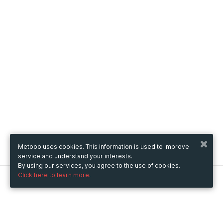
Metooo uses cookies. This information is used to improve
service and understand your interests.
By using our services, you agree to the use of cookies.
Click here to learn more.
Metooo
How it works
Create your page