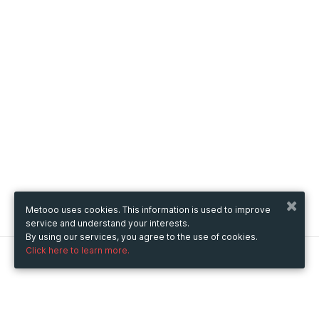
Metooo uses cookies. This information is used to improve
service and understand your interests.
By using our services, you agree to the use of cookies.
Click here to learn more.
Metooo
How it works
Create your page