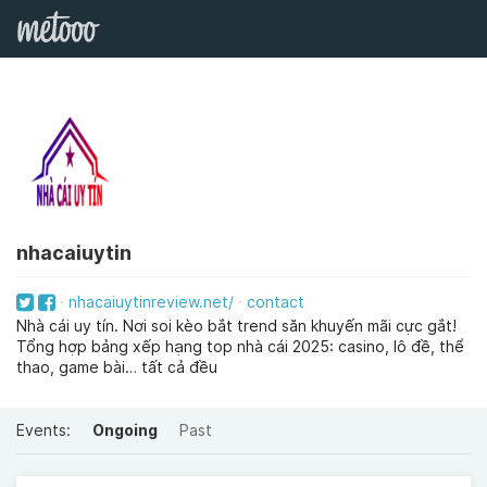
nhacaiuytin
nhacaiuytinreview.net/
contact
Nhà cái uy tín. Nơi soi kèo bắt trend săn khuyến mãi cực gắt!
Tổng hợp bảng xếp hạng top nhà cái 2025: casino, lô đề, thể
thao, game bài… tất cả đều
Events:
Ongoing
Past