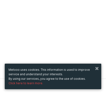
Metooo uses cookies. This information is used to improve
service and understand your interests.
By using our services, you agree to the use of cookies.
Click here to learn more.
Metooo
How it works
Create your page