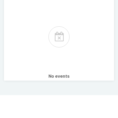
No events