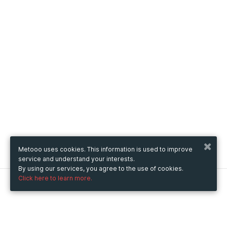
Metooo uses cookies. This information is used to improve
service and understand your interests.
By using our services, you agree to the use of cookies.
Click here to learn more.
Metooo
How it works
Create your page