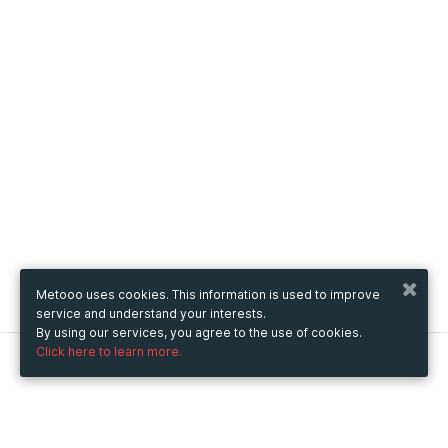
Metooo uses cookies. This information is used to improve
service and understand your interests.
By using our services, you agree to the use of cookies.
Click here to learn more.
Metooo
How it works
Create your page