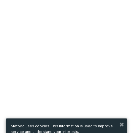
Metooo uses cookies. This information is used to improve
service and understand your interests.