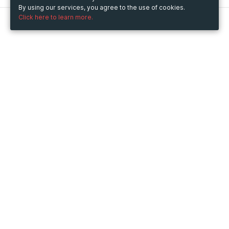
By using our services, you agree to the use of cookies.
Click here to learn more.
Metooo
How it works
Create your page
Invite your contacts
Sell your tickets
Engage your guests
Use Metooo for
Fairs and Business Events
Conferences and Congresses
Workshop and Training Courses
Cultural Events
Showings and Exhibitions
Entertainment
Festivals and Concerts
Non-profit Events
Crowdfunding
Sport Events
Resources