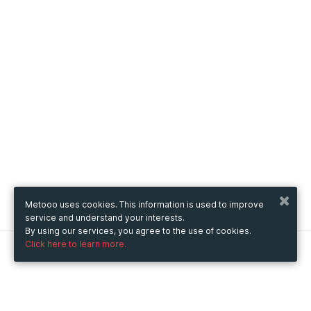
Metooo uses cookies. This information is used to improve
service and understand your interests.
By using our services, you agree to the use of cookies.
Click here to learn more.
Metooo
How it works
Create your page