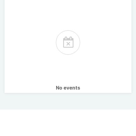
No events