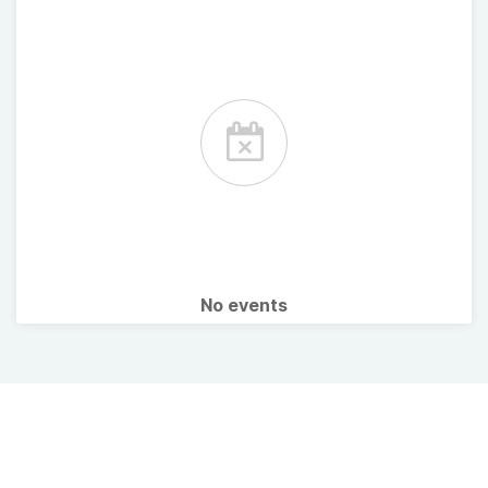
No events