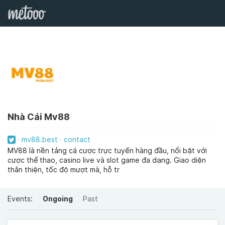
Nhà Cái Mv88
mv88.best
contact
MV88 là nền tảng cá cược trực tuyến hàng đầu, nổi bật với
cược thể thao, casino live và slot game đa dạng. Giao diện
thân thiện, tốc độ mượt mà, hỗ tr
Events:
Ongoing
Past