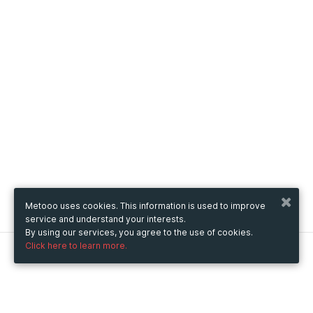
Metooo uses cookies. This information is used to improve
service and understand your interests.
By using our services, you agree to the use of cookies.
Click here to learn more.
Metooo
How it works
Create your page