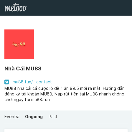
Nhà Cái MU88
mu88.fun/
contact
MU88 nhà cái cá cược lô đề 1 ăn 99.5 mới ra mắt. Hướng dẫn
đăng ký tài khoản MU88, Nạp rút tiền tại MU88 nhanh chóng.
chơi ngay tại mu88.fun
Events:
Ongoing
Past