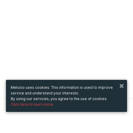
Metooo uses cookies. This information is used to improve
service and understand your interests.
By using our services, you agree to the use of cookies.
Click here to learn more.
Metooo
How it works
Create your page