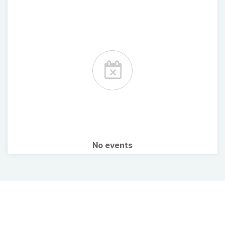
No events