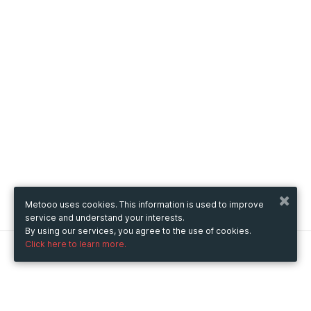
Metooo uses cookies. This information is used to improve
service and understand your interests.
By using our services, you agree to the use of cookies.
Click here to learn more.
Metooo
How it works
Create your page