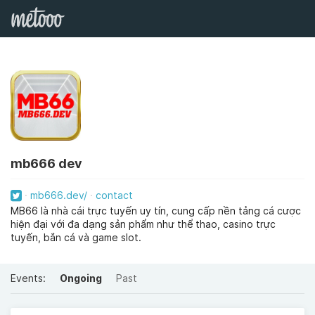
mb666 dev
mb666.dev/
contact
MB66 là nhà cái trực tuyến uy tín, cung cấp nền tảng cá cược
hiện đại với đa dạng sản phẩm như thể thao, casino trực
tuyến, bắn cá và game slot.
Events:
Ongoing
Past