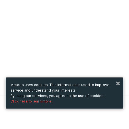
Metooo uses cookies. This information is used to improve
service and understand your interests.
By using our services, you agree to the use of cookies.
Click here to learn more.
Metooo
How it works
Create your page