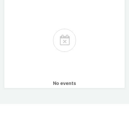
No events