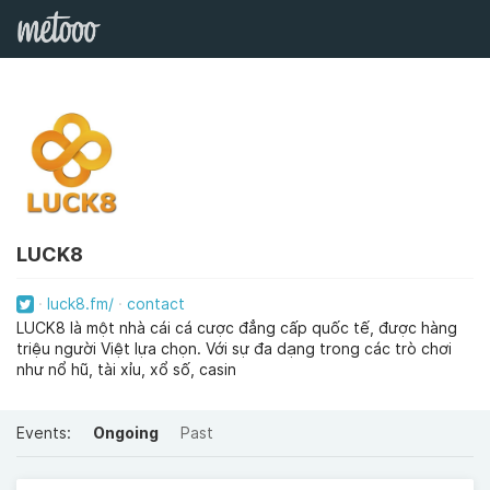
LUCK8
luck8.fm/
contact
LUCK8 là một nhà cái cá cược đẳng cấp quốc tế, được hàng
triệu người Việt lựa chọn. Với sự đa dạng trong các trò chơi
như nổ hũ, tài xỉu, xổ số, casin
Events:
Ongoing
Past