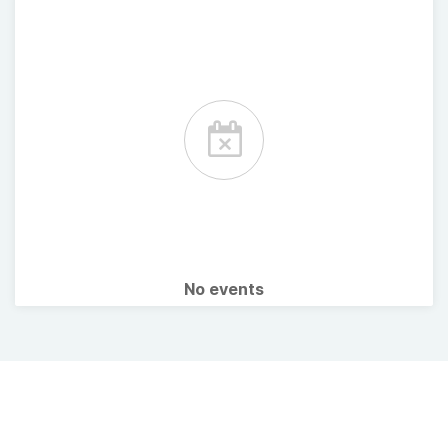
No events