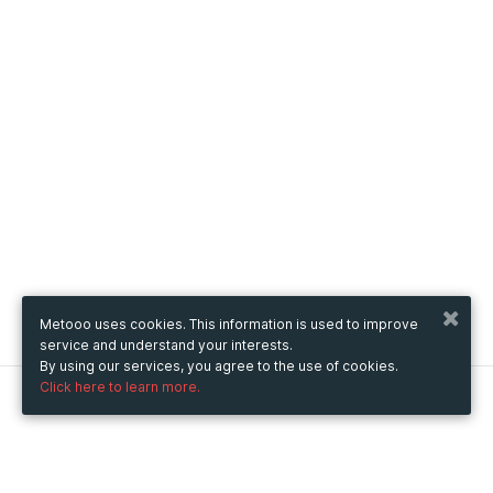
Metooo uses cookies. This information is used to improve
service and understand your interests.
By using our services, you agree to the use of cookies.
Click here to learn more.
Metooo
How it works
Create your page