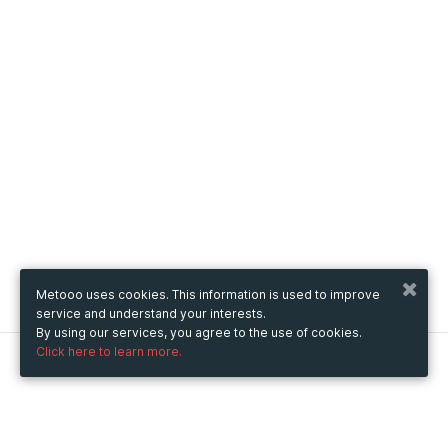
Metooo uses cookies. This information is used to improve
service and understand your interests.
By using our services, you agree to the use of cookies.
Click here to learn more.
Metooo
How it works
Create your page