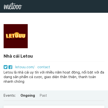
Nhà cái Letou
letouu.com/
contact
Letou là nhà cái uy tín với nhiều năm hoạt động, nổi bật với đa
dạng sản phẩm cá cược, giao diện thân thiện, thanh toán
nhanh chóng
Events:
Ongoing
Past