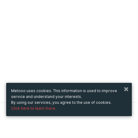
Metooo uses cookies. This information is used to improve
service and understand your interests.
By using our services, you agree to the use of cookies.
Click here to learn more.
Metooo
How it works
Create your page