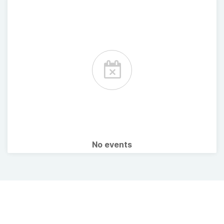
No events