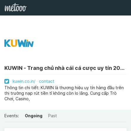
KUWIN - Trang chủ nhà cái cá cược uy tín 2024
kuwin.co.in/
contact
Thông tin chi tiết: KUWIN là thương hiệu uy tín hàng đầu trên
thị trường nạp rút tiền tỉ không còn lo lắng. Cung cấp Trò
Chơi, Casino,
Events:
Ongoing
Past