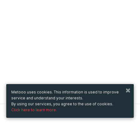
Metooo uses cookies. This information is used to improve
service and understand your interests.
By using our services, you agree to the use of cookies.
Click here to learn more.
Metooo
How it works
Create your page