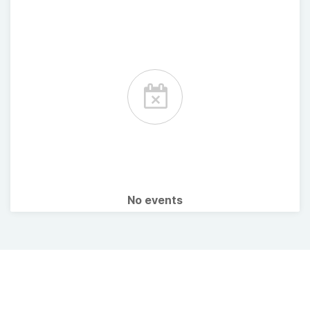
No events