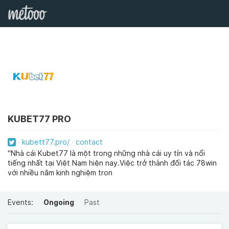
KUBET77 PRO
kubett77.pro/
contact
"Nhà cái Kubet77 là một trong những nhà cái uy tín và nổi
tiếng nhất tại Việt Nam hiện nay.Việc trở thành đối tác 78win
với nhiều năm kinh nghiệm tron
Events:
Ongoing
Past