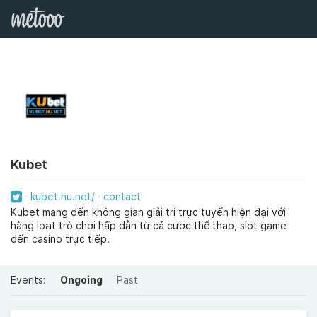
Kubet
kubet.hu.net/
contact
Kubet mang đến không gian giải trí trực tuyến hiện đại với
hàng loạt trò chơi hấp dẫn từ cá cược thể thao, slot game
đến casino trực tiếp.
Events:
Ongoing
Past