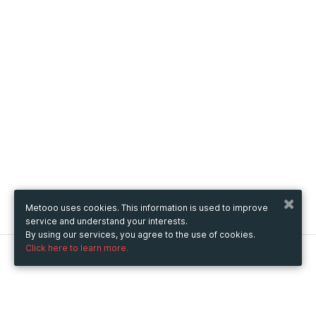
Metooo uses cookies. This information is used to improve
service and understand your interests.
By using our services, you agree to the use of cookies.
Click here to learn more.
Metooo
How it works
Create your page