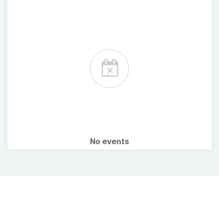
No events