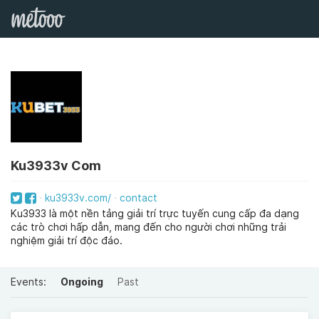
Ku3933v Com
ku3933v.com/
contact
Ku3933 là một nền tảng giải trí trực tuyến cung cấp đa dạng
các trò chơi hấp dẫn, mang đến cho người chơi những trải
nghiệm giải trí độc đáo.
Events:
Ongoing
Past